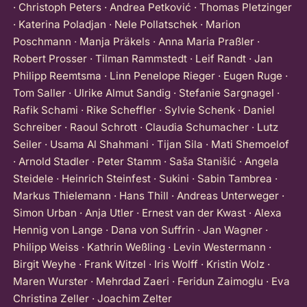
· Christoph Peters · Andrea Petković · Thomas Pletzinger
· Katerina Poladjan · Nele Pollatschek · Marion
Poschmann · Manja Präkels · Anna Maria Praßler ·
Robert Prosser · Tilman Rammstedt · Leif Randt · Jan
Philipp Reemtsma · Linn Penelope Rieger · Eugen Ruge ·
Tom Saller · Ulrike Almut Sandig · Stefanie Sargnagel ·
Rafik Schami · Rike Scheffler · Sylvie Schenk · Daniel
Schreiber · Raoul Schrott · Claudia Schumacher · Lutz
Seiler · Usama Al Shahmani · Tijan Sila · Mati Shemoelof
· Arnold Stadler · Peter Stamm · Saša Stanišić · Angela
Steidele · Heinrich Steinfest · Sukini · Sabin Tambrea ·
Markus Thielemann · Hans Thill · Andreas Unterweger ·
Simon Urban · Anja Utler · Ernest van der Kwast · Alexa
Hennig von Lange · Dana von Suffrin · Jan Wagner ·
Philipp Weiss · Kathrin Weßling · Levin Westermann ·
Birgit Weyhe · Frank Witzel · Iris Wolff · Kristin Wolz ·
Maren Wurster · Mehrdad Zaeri · Feridun Zaimoglu · Eva
Christina Zeller · Joachim Zelter