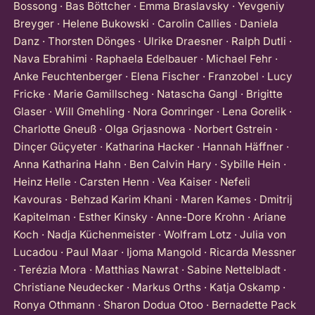
Bossong · Bas Böttcher · Emma Braslavsky · Yevgeniy
Breyger · Helene Bukowski · Carolin Callies · Daniela
Danz · Thorsten Dönges · Ulrike Draesner · Ralph Dutli ·
Nava Ebrahimi · Raphaela Edelbauer · Michael Fehr ·
Anke Feuchtenberger · Elena Fischer · Franzobel · Lucy
Fricke · Marie Gamillscheg · Natascha Gangl · Brigitte
Glaser · Will Gmehling · Nora Gomringer · Lena Gorelik ·
Charlotte Gneuß · Olga Grjasnowa · Norbert Gstrein ·
Dinçer Güçyeter · Katharina Hacker · Hannah Häffner ·
Anna Katharina Hahn · Ben Calvin Hary · Sybille Hein ·
Heinz Helle · Carsten Henn · Vea Kaiser · Nefeli
Kavouras · Behzad Karim Khani · Maren Kames · Dmitrij
Kapitelman · Esther Kinsky · Anne-Dore Krohn · Ariane
Koch · Nadja Küchenmeister · Wolfram Lotz · Julia von
Lucadou · Paul Maar · Ijoma Mangold · Ricarda Messner
· Terézia Mora · Matthias Nawrat · Sabine Nettelbladt ·
Christiane Neudecker · Markus Orths · Katja Oskamp ·
Ronya Othmann · Sharon Dodua Otoo · Bernadette Pack