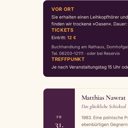
VOR ORT
Sie erhalten einen Leihkopfhörer u
finden wir trockene »Oasen«. Dauer:
TICKETS
Eintritt:
12 €
Buchhandlung am Rathaus, Domhofgas
Tel. 06203–12111 · oder bei Reservix
TREFFPUNKT
Je nach Veranstaltungstag 15 Uhr ode
Matthias Nawrat
Das glückliche Schicksal
1983. Eine polnische P
FR
31.
ebenbürtigen Gegnern b