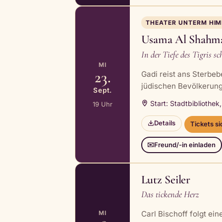
THEATER UNTERM HI
Usama Al Shahm
In der Tiefe des Tigris sc
MI
23.
Gadi reist ans Sterbebe
jüdischen Bevölkerung
Sept.
Start: Stadtbibliothek
19 Uhr
Details
Tickets s
Freund/-in einladen
✉️
Lutz Seiler
Das tickende Herz
Carl Bischoff folgt ei
MI