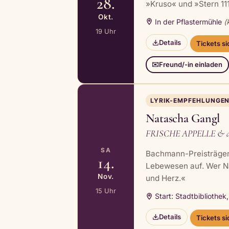
28.
»Kruso« und »Stern 1
Okt.
In der Pflastermühle
(
19 Uhr
Details
Tickets s
Freund/-in einladen
✉️
LYRIK-EMPFEHLUNGE
Natascha Gangl
FRISCHE APPELLE & and
SA
Bachmann-Preisträgeri
14.
Lebewesen auf. Wer Nat
Nov.
und Herz.«
15 Uhr
Start: Stadtbibliothek
Details
Tickets s