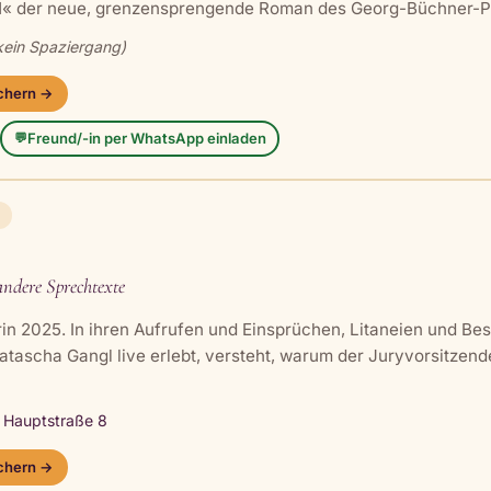
11« der neue, grenzensprengende Roman des Georg-Büchner-Pr
kein Spaziergang)
ichern →
Freund/-in per WhatsApp einladen
💬
N
ere Sprechtexte
n 2025. In ihren Aufrufen und Einsprüchen, Litaneien und Be
ascha Gangl live erlebt, versteht, warum der Juryvorsitzende 
, Hauptstraße 8
ichern →