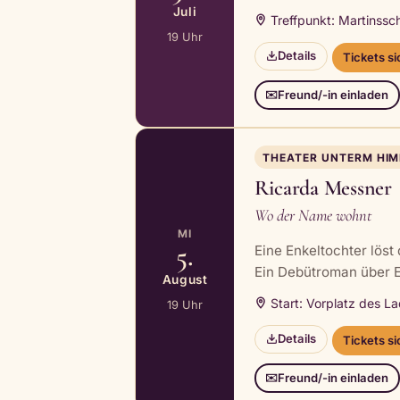
Juli
Treffpunkt: Martinssch
19 Uhr
Details
Tickets s
Freund/-in einladen
✉️
THEATER UNTERM HI
Ricarda Messner
Wo der Name wohnt
MI
5.
Eine Enkeltochter lös
Ein Debütroman über E
August
Start: Vorplatz des 
19 Uhr
Details
Tickets s
Freund/-in einladen
✉️