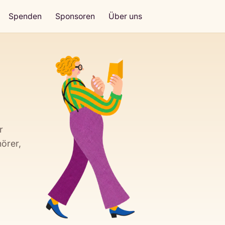
Spenden
Sponsoren
Über uns
r
örer,