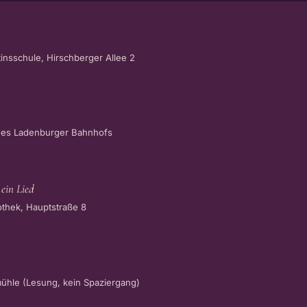
rtinsschule, Hirschberger Allee 2
tz des Ladenburger Bahnhofs
 ein Lied
liothek, Hauptstraße 8
rmühle (Lesung, kein Spaziergang)