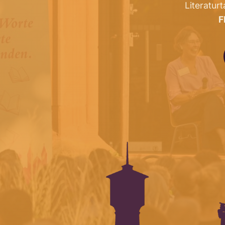
Literaturt
F