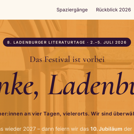
Spaziergänge
Rückblick 2026
8. LADENBURGER LITERATURTAGE · 2.–5. JULI 2026
Das Festival ist vorbei
ke, Ladenb
r:innen an vier Tagen, vielerorts. Wir sind überwäl
s wieder 2027 – dann feiern wir das
10. Jubiläum
der 