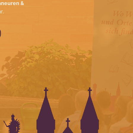
aneuren &
r.